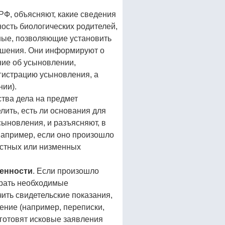
РФ, объясняют, какие сведения
ность биологических родителей,
нные, позволяющие установить
лашения. Они информируют о
ние об усыновлении,
гистрацию усыновления, а
нии).
тва дела на предмет
лить, есть ли основания для
сыновления, и разъясняют, в
(например, если оно произошло
рыстных или низменных
венности
. Если произошло
рать необходимые
ить свидетельские показания,
ение (например, переписки,
е готовят исковые заявления