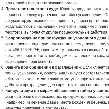
или жалобы в соответствующие органы.
Представительство в суде
. Юристы представляют инт
процессе по делу о разглашении тайны усыновления. Он
аргументируют позицию, оспаривают доводы противопо
ходатайствуют о назначении экспертиз (например, линг
текстов) и выполняют другие процессуальные действия
Сопровождение при возбуждении уголовного дела
.
усыновления подпадает под состав преступления, пред
статьёй 155 УК РФ, юристы могут помочь в взаимодейст
органами, подготовить необходимые заявления и ходата
соблюдение прав клиента.
Защита при обвинении в разглашении
. Если клиент 
тайны усыновления, юристы анализируют обстоятельств
обстоятельства, готовят защиту, могут оспорить квалиф
добиться прекращения дела при отсутствии состава пре
Консультации по мерам обеспечения тайны усынов
усыновителей о возможностях, предусмотренных законо
(например, изменение даты и места рождения ребёнка, 
качестве родителей в документах).