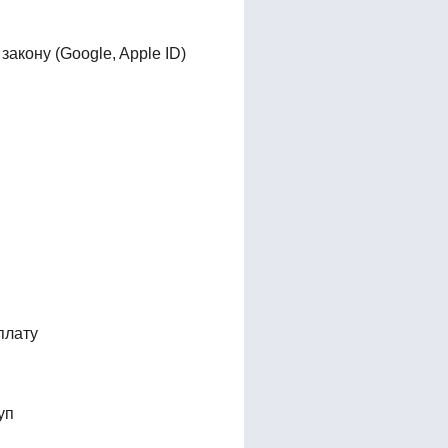
акону (Google, Apple ID)
плату
уп