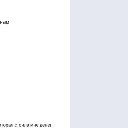
жным
оторая стоила мне денег