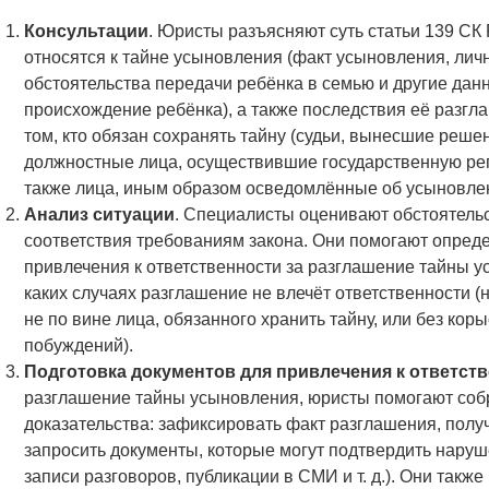
Консультации
. Юристы разъясняют суть статьи 139 СК 
относятся к тайне усыновления (факт усыновления, лич
обстоятельства передачи ребёнка в семью и другие да
происхождение ребёнка), а также последствия её разг
том, кто обязан сохранять тайну (судьи, вынесшие реше
должностные лица, осуществившие государственную ре
также лица, иным образом осведомлённые об усыновле
Анализ ситуации
. Специалисты оценивают обстоятельс
соответствия требованиям закона. Они помогают опреде
привлечения к ответственности за разглашение тайны у
каких случаях разглашение не влечёт ответственности 
не по вине лица, обязанного хранить тайну, или без ко
побуждений).
Подготовка документов для привлечения к ответст
разглашение тайны усыновления, юристы помогают соб
доказательства: зафиксировать факт разглашения, получ
запросить документы, которые могут подтвердить наруш
записи разговоров, публикации в СМИ и т. д.). Они такж