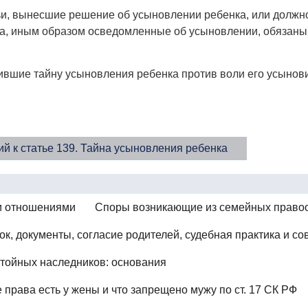
дьи, вынесшие решение об усыновлении ребенка, или долж
ца, иным образом осведомленные об усыновлении, обязаны
асившие тайну усыновления ребенка против воли его усынов
й к статье 139. Тайна усыновления ребенка
и отношениями
Споры возникающие из семейных право
к, документы, согласие родителей, судебная практика и со
стойных наследников: основания
 права есть у жены и что запрещено мужу по ст. 17 СК РФ