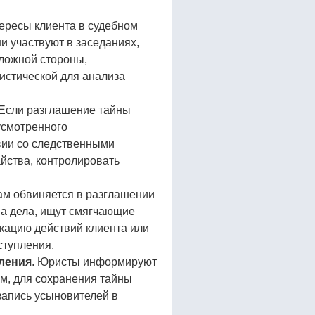
ересы клиента в судебном
и участвуют в заседаниях,
ложной стороны,
вистической для анализа
.
 Если разглашение тайны
усмотренного
вии со следственными
йства, контролировать
сам обвиняется в разглашении
а дела, ищут смягчающие
икацию действий клиента или
ступления.
ления
. Юристы информируют
м, для сохранения тайны
запись усыновителей в