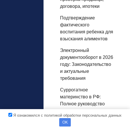
договора, ипотеки
Подтверждение
фактического
воспитания ребенка для
взыскания алиментов
Электронный
документооборот в 2026
году: Законодательство
и актуальные
требования
Суррогатное
материнство в РФ:
Полное руководство
Цифровая переписка
Я ознакомился с политикой обработки персональных данных
как доказательство в
OK
семейных спорах