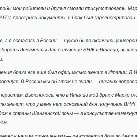
тобы мои родители и друзья смогли присутствовать. Мар
ЗАГСа проверили документы, и брак был зарегистрирован
, а я осталась в России — нужно было окончить универси
 собирать документы для получения ВНЖ в Италии, выясн
и.
чения брака всё ещё был официально женат в Италии. В 
оргнут. В России мы об этом не знали — никаких вопросо
к юристам. Выяснилось, что в Италии мой брак с Марко 
то значит, что у меня нет оснований для получения ВНЖ 
здом в страны Шенгенской зоны — в консульстве намекну
ём.
ерес к нашим отношениям — он встретил другую девушку