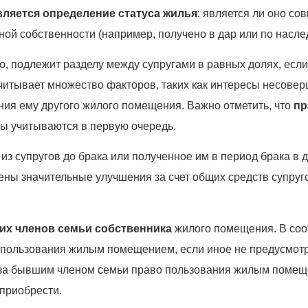
ляется определение статуса жилья
: является ли оно с
ой собственности (например, получено в дар или по наслед
ло, подлежит разделу между супругами в равных долях, ес
читывает множество факторов, таких как интересы несовер
ния ему другого жилого помещения. Важно отметить, что
пр
сы учитываются в первую очередь.
з супругов до брака или полученное им в период брака в д
ены значительные улучшения за счет общих средств супруг
их членов семьи собственника
жилого помещения. В соо
 пользования жилым помещением, если иное не предусмот
 за бывшим членом семьи право пользования жилым помеще
 приобрести.