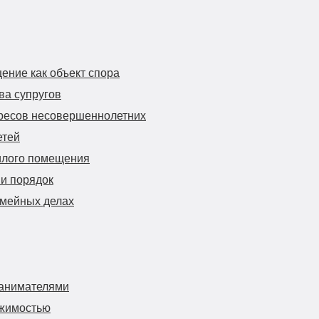
ение как объект спора
ва супругов
ересов несовершеннолетних
етей
илого помещения
и порядок
емейных делах
анимателями
ижимостью