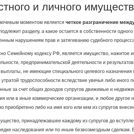
тного и личного имуществ
ключевым моментом является
четкое разграничение меж
о подлежит разделу, а какое остается в собственности одно
венным нарушениям прав и затягиванию судебного процесса
асно Семейному кодексу РФ, является имущество, нажитое и
тельности, предпринимательской деятельности и результато
е выплаты, не имеющие специального целевого назначения
утратой трудоспособности вследствие увечья либо иного по
нные за счет общих доходов супругов движимые и недвижим
ия или в иные коммерческие организации, и любое другое 
оно приобретено либо на имя кого или кем из супругов вне
ущество, принадлежавшее каждому из супругов до вступлен
порядке наследования или по иным безвозмездным сделкам.