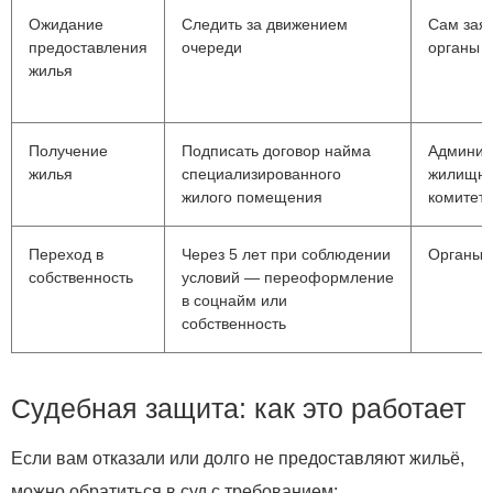
Ожидание
Следить за движением
Сам заяв
предоставления
очереди
органы в
жилья
Получение
Подписать договор найма
Админис
жилья
специализированного
жилищн
жилого помещения
комитет
Переход в
Через 5 лет при соблюдении
Органы 
собственность
условий — переоформление
в соцнайм или
собственность
Судебная защита: как это работает
Если вам отказали или долго не предоставляют жильё,
можно обратиться в суд с требованием: