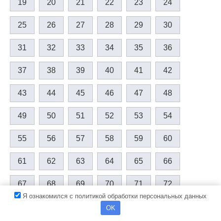
19
20
21
22
23
24
25
26
27
28
29
30
31
32
33
34
35
36
37
38
39
40
41
42
43
44
45
46
47
48
49
50
51
52
53
54
55
56
57
58
59
60
61
62
63
64
65
66
67
68
69
70
71
72
Я ознакомился с политикой обработки персональных данных
73
74
75
76
77
78
OK