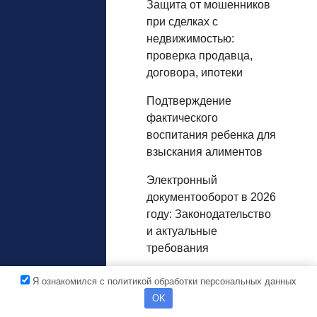
Защита от мошенников
при сделках с
недвижимостью:
проверка продавца,
договора, ипотеки
Подтверждение
фактического
воспитания ребенка для
взыскания алиментов
Электронный
документооборот в 2026
году: Законодательство
и актуальные
требования
Суррогатное
Я ознакомился с политикой обработки персональных данных
материнство в РФ:
OK
Полное руководство