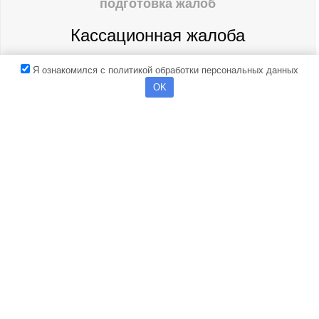
подготовка жалоб
Кассационная жалоба
3000
Я ознакомился с политикой обработки персональных данных
от
руб
OK
ЗАКАЗАТЬ
подготовка жалоб
Надзорная
жалоба
3000
от
руб