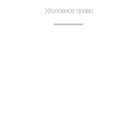
Уголовное право
Адвокат по
уголовному праву
Наши профессиональные юристы и адвокаты
по уголовным делам помогут вам защитить
ваши права на всех этапах уголовного
преследования.
ОПИШИТЕ ВАШУ ПРОБЛЕМУ