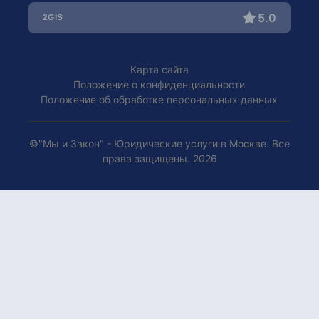
Опека и попечительство
Помощь при ДТП / Автоюрист
5.0
Оспаривание отцовства
Уголовные дела
Усыновление детей
Права потребителей
Карта сайта
Положение о конфиденциальности
Положение об обработке персональных данных
©"Мы и Закон" - Юридические услуги в Москве. Все
права защищены. 2026