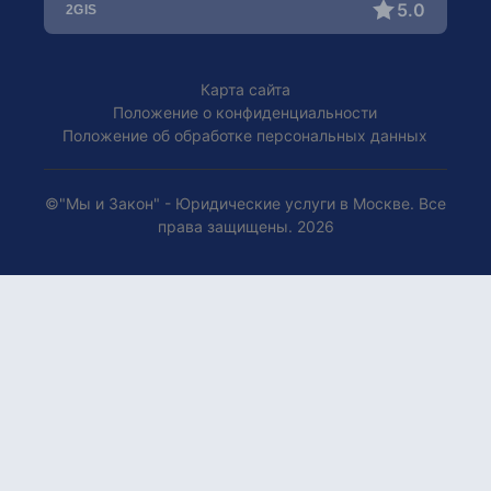
Помощь при ДТП / Автоюрист
5.0
Оспаривание отцовства
Уголовные дела
Усыновление детей
Права потребителей
Карта сайта
Положение о конфиденциальности
Положение об обработке персональных данных
©"Мы и Закон" - Юридические услуги в Москве. Все
права защищены. 2026