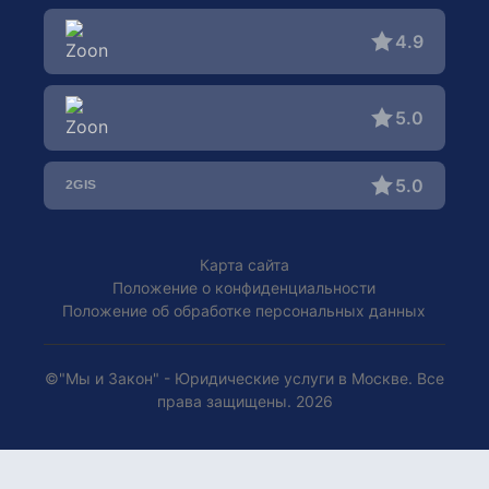
Наследственные споры
Бракоразводным дела
4.9
Земельные споры
Раздел имущества
Трудовые споры
Международные семейные споры
Арбитражные споры
5.0
Брачный договор
Корпоративное право
Опека и попечительство
Помощь при ДТП / Автоюрист
5.0
Оспаривание отцовства
Уголовные дела
Усыновление детей
Права потребителей
Карта сайта
Положение о конфиденциальности
Положение об обработке персональных данных
©"Мы и Закон" - Юридические услуги в Москве. Все
права защищены. 2026