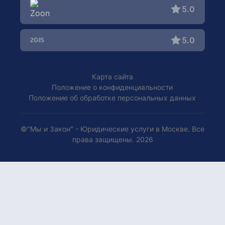
Арбитражные споры
5.0
Брачный договор
Корпоративное право
Опека и попечительство
Помощь при ДТП / Автоюрист
5.0
Оспаривание отцовства
Уголовные дела
Усыновление детей
Права потребителей
Карта сайта
Положение о конфиденциальности
Положение об обработке персональных данных
©"Мы и Закон" - Юридические услуги в Москве. Все
права защищены. 2026